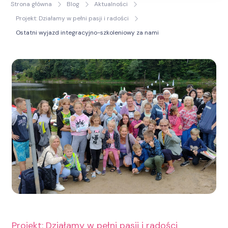
Strona główna
Blog
Aktualności
Życia
Projekt: Działamy w pełni pasji i radości
Ostatni wyjazd integracyjno-szkoleniowy za nami
Projekt: Działamy w pełni pasji i radości