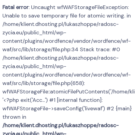
Fatal error
: Uncaught wfWAFStorageFileException:
Unable to save temporary file for atomic writing. in
/home/klient.dhosting.pl/lukaszhoppe/radosc-
zycia.eu/public_html/wp-
content/plugins/wordfence/vendor/wordfence/wf-
waf/src/lib/storage/file.php:34 Stack trace: #0
/home/klient.dhosting.pl/lukaszhoppe/radosc-
zycia.eu/public_html/wp-
content/plugins/wordfence/vendor/wordfence/wf-
waf/src/lib/storage/file.php(658):
wfWAFStorageFile::atomicFilePutContents('/home/klient
'<?php exit('Acc...') #1 [internal function]:
wfWAFStorageFile->saveConfig('livewaf') #2 {main}
thrown in
/home/klient.dhosting.pl/lukaszhoppe/radosc-
zycia.eu/public_html/wp-