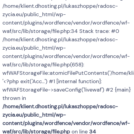
/home/klient.dhosting.pl/lukaszhoppe/radosc-
zycia.eu/public_html/wp-
content/plugins/wordfence/vendor/wordfence/wf-
waf/src/lib/storage/file.php:34 Stack trace: #0
/home/klient.dhosting.pl/lukaszhoppe/radosc-
zycia.eu/public_html/wp-
content/plugins/wordfence/vendor/wordfence/wf-
waf/src/lib/storage/file.php(658):
wfWAFStorageFile::atomicFilePutContents('/home/klient
'<?php exit('Acc...') #1 [internal function]:
wfWAFStorageFile->saveConfig('livewaf') #2 {main}
thrown in
/home/klient.dhosting.pl/lukaszhoppe/radosc-
zycia.eu/public_html/wp-
content/plugins/wordfence/vendor/wordfence/wf-
waf/src/lib/storage/file.php
on line
34