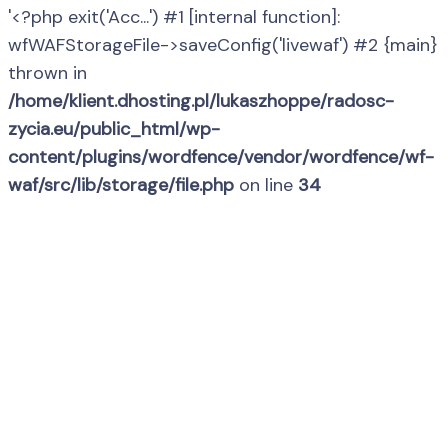
'<?php exit('Acc...') #1 [internal function]:
wfWAFStorageFile->saveConfig('livewaf') #2 {main}
thrown in
/home/klient.dhosting.pl/lukaszhoppe/radosc-
zycia.eu/public_html/wp-
content/plugins/wordfence/vendor/wordfence/wf-
waf/src/lib/storage/file.php
on line
34