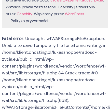
© prawa autorskie 2026
Stowarzyszenie Radość Życia
.
Wszelkie prawa zastrzeżone.
Coachify | Stworzony
przez
Coachify
. Wspierany przez
WordPress
.
Polityka prywatności
Fatal error
: Uncaught wfWAFStorageFileException:
Unable to save temporary file for atomic writing. in
/home/klient.dhosting.pl/lukaszhoppe/radosc-
zycia.eu/public_html/wp-
content/plugins/wordfence/vendor/wordfence/wf-
waf/src/lib/storage/file.php:34 Stack trace: #0
/home/klient.dhosting.pl/lukaszhoppe/radosc-
zycia.eu/public_html/wp-
content/plugins/wordfence/vendor/wordfence/wf-
waf/src/lib/storage/file.php(658):
wfWAFStorageFile::atomicFilePutContents('/home/klient