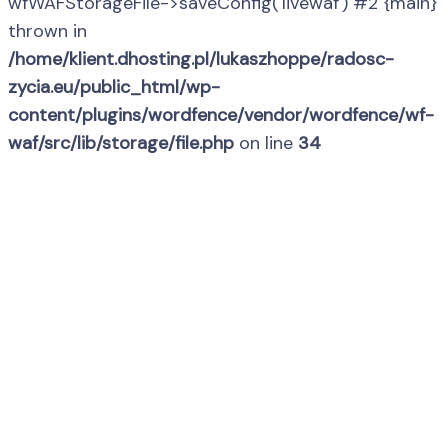
wfWAFStorageFile->saveConfig('livewaf') #2 {main}
thrown in
/home/klient.dhosting.pl/lukaszhoppe/radosc-
zycia.eu/public_html/wp-
content/plugins/wordfence/vendor/wordfence/wf-
waf/src/lib/storage/file.php
on line
34