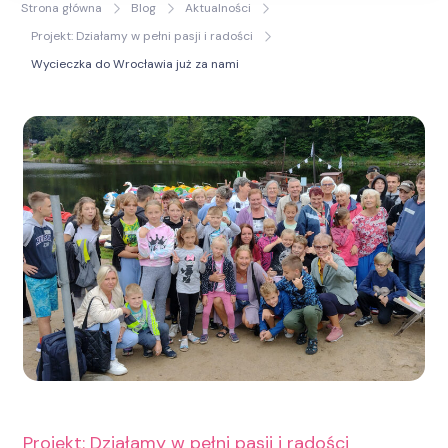
Strona główna
Blog
Aktualności
Życia
Projekt: Działamy w pełni pasji i radości
Wycieczka do Wrocławia już za nami
Projekt: Działamy w pełni pasji i radości