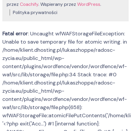
przez
Coachify
. Wspierany przez
WordPress
.
Polityka prywatności
Fatal error
: Uncaught wfWAFStorageFileException:
Unable to save temporary file for atomic writing. in
/home/klient.dhosting.pl/lukaszhoppe/radosc-
zycia.eu/public_html/wp-
content/plugins/wordfence/vendor/wordfence/wf-
waf/src/lib/storage/file.php:34 Stack trace: #0
/home/klient.dhosting.pl/lukaszhoppe/radosc-
zycia.eu/public_html/wp-
content/plugins/wordfence/vendor/wordfence/wf-
waf/src/lib/storage/file.php(658):
wfWAFStorageFile::atomicFilePutContents('/home/klient
'<?php exit('Acc...') #1 [internal function]: